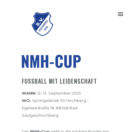
NMH-CUP
FUSSBALL MIT LEIDENSCHAFT
WANN:
12.-13. September 2025
WO:
Sportgelände SV Hochberg –
Egelseestraße 18, 88348 Bad
Saulgau/Hochberg
Der
NMH-Cup
geht in die nächste Runde! Am